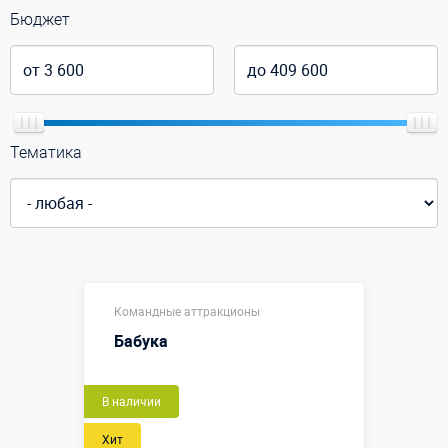
Бюджет
Тематика
Командные аттракционы
Бабука
Новый
В наличии
Хит