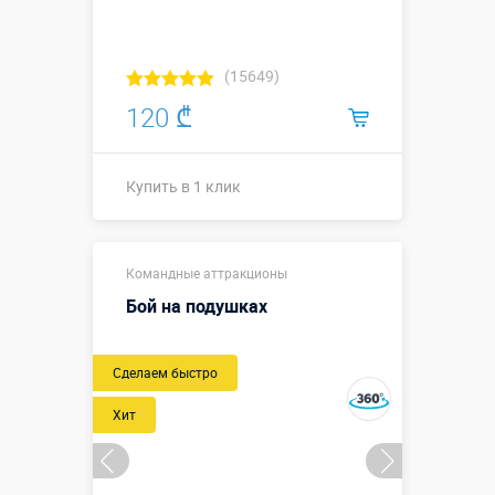
(15649)
120 ₾
Купить в 1 клик
Купить в 1 клик
Командные аттракционы
Бой на подушках
Новый
Сделаем быстро
Хит