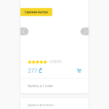
Размеры, м:
м, на 5
игроков ↗2,5
х ↔0,38 х
Сделаем быстро
↕0,25 м.
Больше деталей →
Смотреть видео
Купить в 1 клик
(12237)
277 ₾
Купить в 1 клик
0,9 х 1,5 (0,45
Декор и фотозоны
диаметр