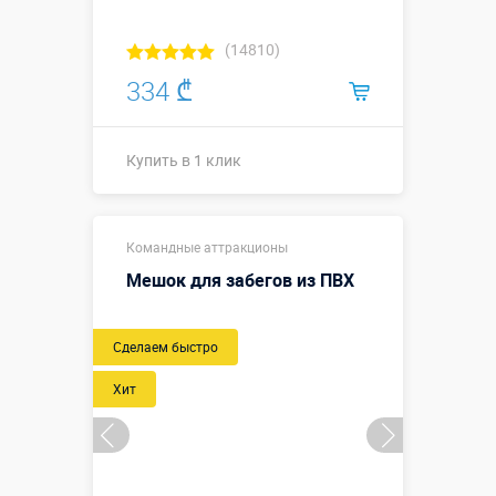
(14810)
334 ₾
Купить в 1 клик
Купить в 1 клик
Командные аттракционы
Мешок для забегов из ПВХ
Новый
Сделаем быстро
Хит