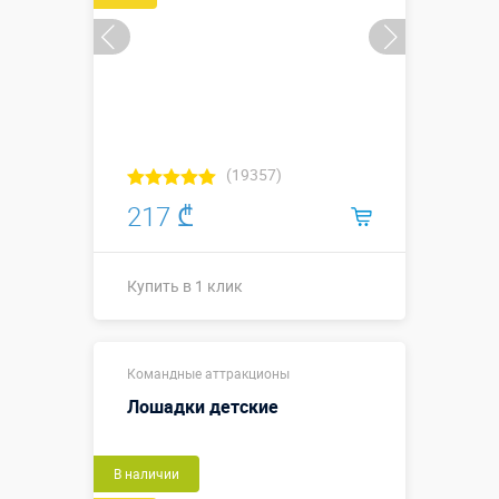
(19357)
217 ₾
Купить в 1 клик
Купить в 1 клик
Командные аттракционы
Лошадки детские
Новый
В наличии