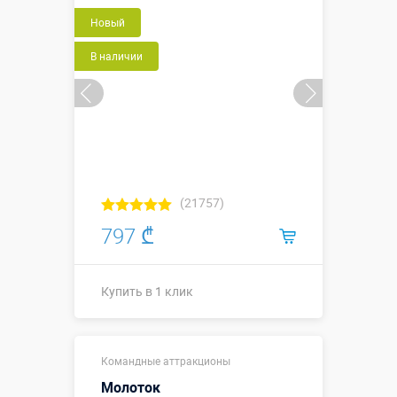
Новый
В наличии
(21757)
797 ₾
Купить в 1 клик
на 3 игрока
Командные аттракционы
длина ↗2 х
↔0,38 х ↕0,25
Молоток