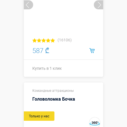
(16106)
587 ₾
Купить в 1 клик
2-х местная
Командные аттракционы
длина ↗2,06
х ширина
Головоломка Бочка
↔1,06 х
Размеры, м:
высота ↕0,5
м.
Только у нас
3-х местная
↗3,0 х ↔1,05