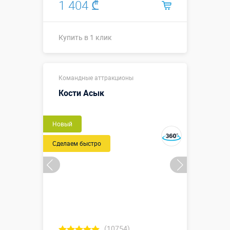
1 404 ₾
Купить в 1 клик
↗1,5 х ↔1,5 х
Размеры, м:
Командные аттракционы
↕2,1 м.
Кости Асык
Больше деталей →
Новый
Купить в 1 клик
Сделаем быстро
(10754)