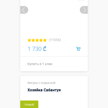
х ↕0,40 м.
Больше деталей →
Купить в 1 клик
(11056)
1 730 ₾
Купить в 1 клик
⌀ 0, 8 х 0,8
Размеры, м:
Фигуры с подкачкой
(высота) м
Хозяйка Сабантуя
Больше деталей →
Новый
Купить в 1 клик