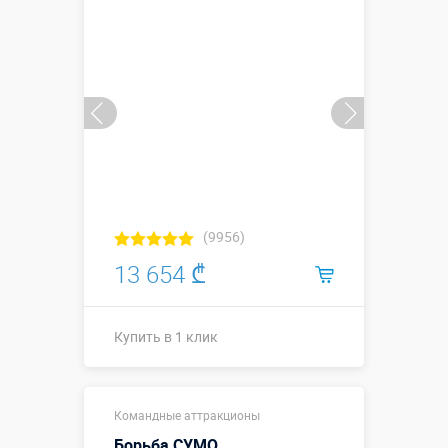
Больше деталей →
Купить в 1 клик
(9956)
13 654 ₾
Купить в 1 клик
↗5 х ↔4 м
Размеры, м:
Командные аттракционы
↕2,2 м.
Борьба СУМО
Больше деталей →