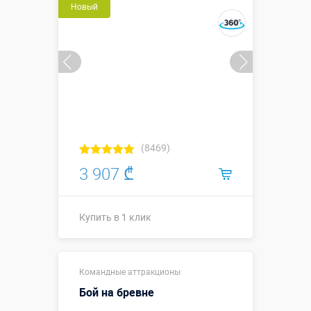
Новый
(8469)
3 907 ₾
Купить в 1 клик
↔4,8 х ↕3,9 м
Ширина х Высота,
Командные аттракционы
(внутренние
метры:
размеры ↔3
Бой на бревне
х ↕3 м)