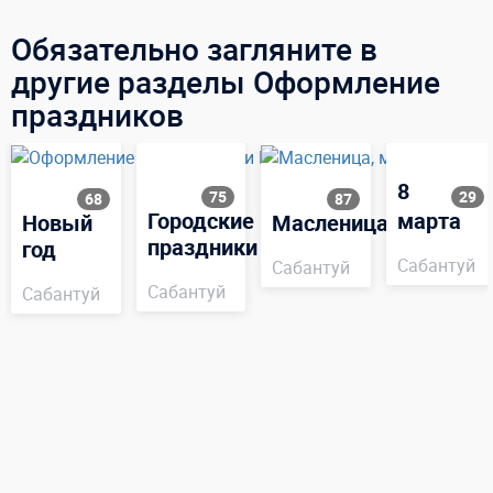
Обязательно загляните в
другие разделы Оформление
праздников
8
75
29
68
87
Городские
марта
Новый
Масленица
праздники
год
Сабантуй
Сабантуй
Сабантуй
Сабантуй