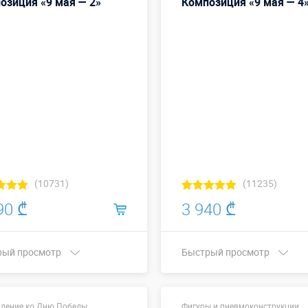
озиция «9 мая — 2»
Композиция «9 мая — 4
Купить в 1 клик
(10731)
(11235)
90 ₾
3 940 ₾
рый просмотр
Быстрый просмотр
Купить в 1 клик
Купить в 1 клик
ление ко Дню Победы
Фигуры и пневмоконструкции