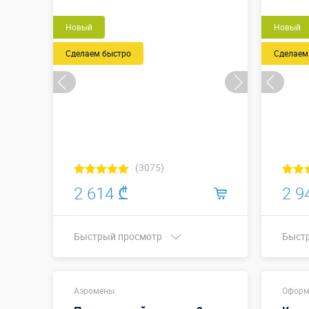
Новый
Новый
Сделаем быстро
Сделаем
(3075)
2 614 ₾
2 9
Быстрый просмотр
Быст
Купить в 1 клик
Длина
Аэромены
Оформ