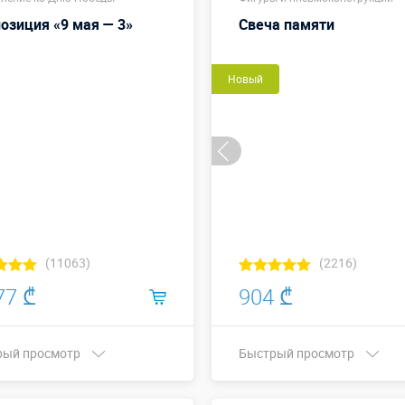
озиция «9 мая — 3»
Свеча памяти
Новый
(11063)
(2216)
77 ₾
904 ₾
рый просмотр
Быстрый просмотр