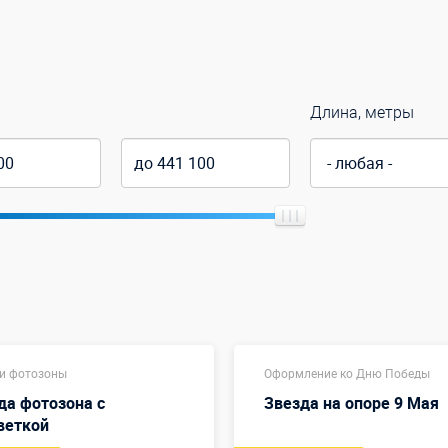
Длина, метры
 и фотозоны
Оформление ко Дню Победы
да фотозона с
Звезда на опоре 9 Мая
веткой