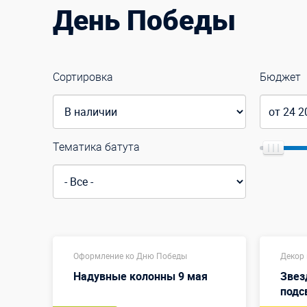
День Победы
Сортировка
Бюджет
Тематика батута
Оформление ко Дню Победы
Декор
Надувные колонны 9 мая
Звез
подс