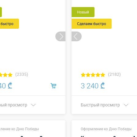
Новый
 быстро
Сделаем быстро
(2335)
(2182)
40 ₾
3 240 ₾
рый просмотр
Быстрый просмотр
, метры:
1,7 х 0,9 м
Купить в 1 клик
ление ко Дню Победы
Оформление ко Дню Победы
Больше деталей →