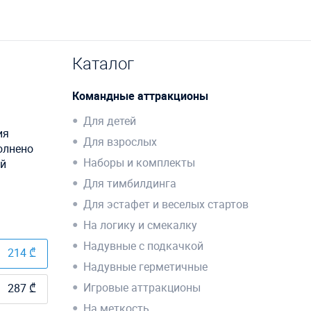
Каталог
Командные аттракционы
Для детей
ия
Для взрослых
олнено
Наборы и комплекты
ой
Для тимбилдинга
Для эстафет и веселых стартов
На логику и смекалку
Надувные с подкачкой
214 ₾
Надувные герметичные
Игровые аттракционы
287 ₾
На меткость