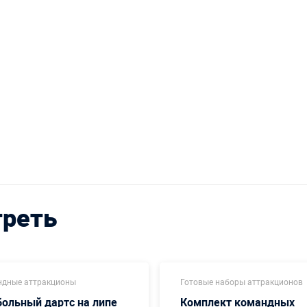
треть
дные аттракционы
Готовые наборы аттракционов
ольный дартс на липе
Комплект командных