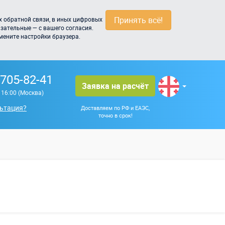
Принять всё!
 обратной связи, в иных цифровых
зательные — с вашего согласия.
мените настройки браузера.
 705-82-41
Заявка на расчёт
о 16:00 (Москва)
ьтация?
Доставляем по РФ и ЕАЭС,
точно в срок!