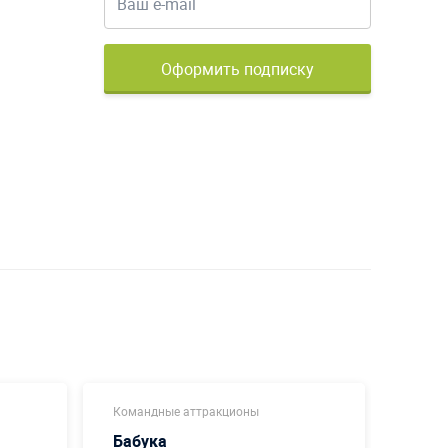
Оформить подписку
Командные аттракционы
Новог
Бабука
Вар