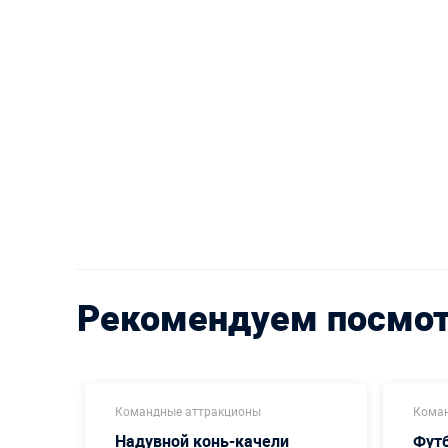
Рекомендуем посмо
Командные аттракционы
Коман
Надувной конь-качели
Футб