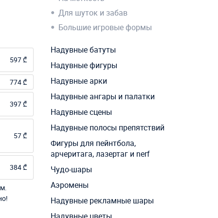
Для шуток и забав
Большие игровые формы
Надувные батуты
597 ₾
Надувные фигуры
Надувные арки
774 ₾
Надувные ангары и палатки
397 ₾
Надувные сцены
Надувные полосы препятствий
57 ₾
Фигуры для пейнтбола,
арчеритага, лазертаг и nerf
384 ₾
Чудо-шары
Аэромены
м.
но!
Надувные рекламные шары
Надувные цветы