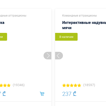
дные аттракционы
Командные аттракционы
ука
Интерактивные надувн
мячи
ии
В наличии
(19346)
(18597)
7 ₾
237 ₾