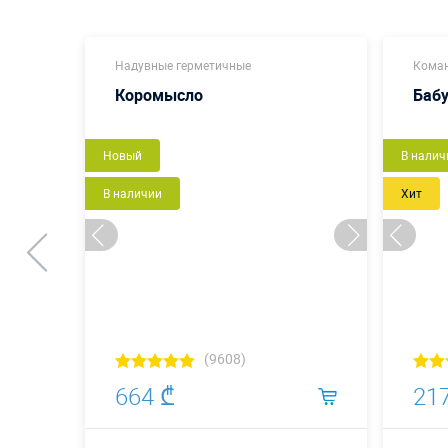
Надувные герметичные
Коман
Коромысло
Баб
Новый
Новый
В налич
В наличии
Хит
(9608)
664 ₾
21