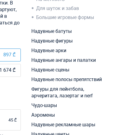
тки. В
Для шуток и забав
артуют,
й в
Большие игровые формы
аться до
Надувные батуты
Надувные фигуры
Надувные арки
897 ₾
Надувные ангары и палатки
Надувные сцены
1 674 ₾
Надувные полосы препятствий
Фигуры для пейнтбола,
арчеритага, лазертаг и nerf
Чудо-шары
Аэромены
45 ₾
Надувные рекламные шары
Надувные цветы