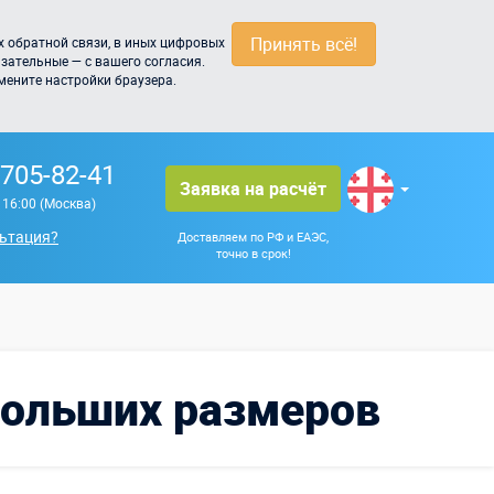
Принять всё!
 обратной связи, в иных цифровых
зательные — с вашего согласия.
мените настройки браузера.
 705-82-41
Заявка на расчёт
о 16:00 (Москва)
ьтация?
Доставляем по РФ и ЕАЭС,
точно в срок!
 больших размеров