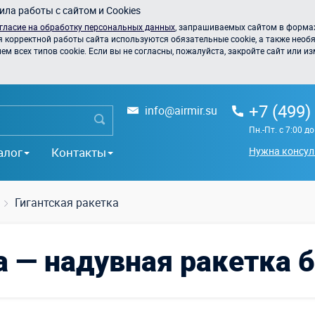
ла работы с сайтом и Cookies
гласие на обработку персональных данных
, запрашиваемых сайтом в формах
я корректной работы сайта используются обязательные cookie, а также необя
 всех типов cookie. Если вы не согласны, пожалуйста, закройте сайт или из
+7 (499)
info@airmir.su
Пн.-Пт. с 7:00 д
алог
Контакты
Нужна консул
Гигантская ракетка
а — надувная ракетка