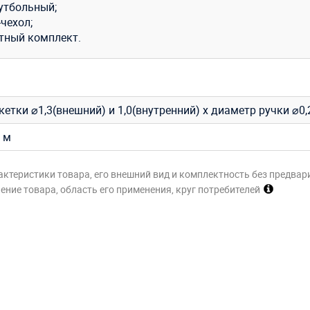
утбольный;
чехол;
тный комплект.
етки ⌀1,3(внешний) и 1,0(внутренний) х диаметр ручки ⌀0,
 м
актеристики товара, его внешний вид и комплектность без предвар
ние товара, область его применения, круг потребителей