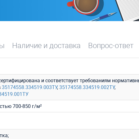
вы
Наличие и доставка
Вопрос-ответ
сертифицирована и соответствует требованиям нормативн
в
35174558.334519.003ТУ
,
35174558.334519.002ТУ
,
34519.001ТУ
стью 700-850 г/м²
тка;