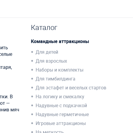
Каталог
Командные аттракционы
зить
Для детей
селые
Для взрослых
таря,
Наборы и комплекты
Для тимбилдинга
Для эстафет и веселых стартов
тки. В
На логику и смекалку
уют —
Надувные с подкачкой
онив мяч
Надувные герметичные
Игровые аттракционы
На меткость