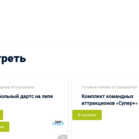
треть
дные аттракционы
Готовые наборы аттракционов
ольный дартс на липе
Комплект командных
аттракционов «Супер+»
В наличии
ии