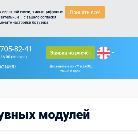
Принять всё!
 обратной связи, в иных цифровых
зательные — с вашего согласия.
мените настройки браузера.
 705-82-41
Заявка на расчёт
о 16:00 (Москва)
ьтация?
Доставляем по РФ и ЕАЭС,
точно в срок!
дувных модулей