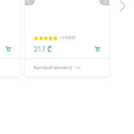
(19389)
217 ₾
694
Быстрый просмотр
Быст