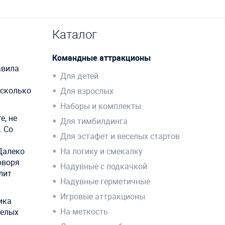
Каталог
Командные аттракционы
авила
Для детей
й
есколько
Для взрослых
Наборы и комплекты
е, не
Для тимбилдинга
. Со
Для эстафет и веселых стартов
 Далеко
На логику и смекалку
оворя
Надувные с подкачкой
лит
Надувные герметичные
Игровые аттракционы
ика
На меткость
селых