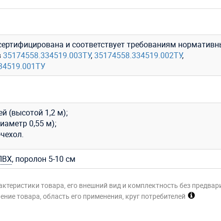
сертифицирована и соответствует требованиям нормативн
в
35174558.334519.003ТУ
,
35174558.334519.002ТУ
,
34519.001ТУ
ей (высотой 1,2 м);
иаметр 0,55 м);
чехол.
ПВХ
, поролон 5-10 см
актеристики товара, его внешний вид и комплектность без предвар
ние товара, область его применения, круг потребителей