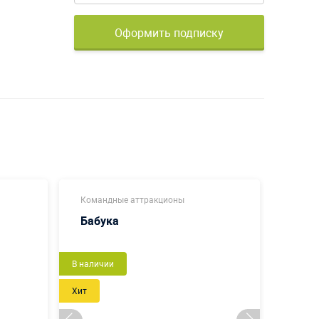
Оформить подписку
Командные аттракционы
Новог
Бабука
Вар
Новый
В наличии
В налич
Хит