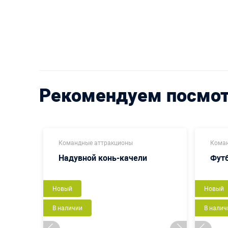
Рекомендуем посмо
Командные аттракционы
Коман
Надувной конь-качели
Футб
Новый
Новый
В наличии
В налич