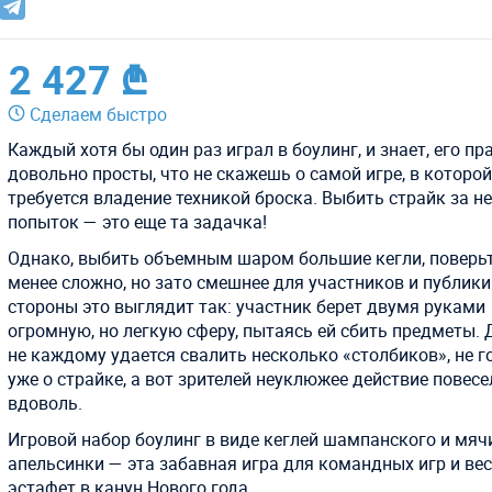
2 427 ₾
Сделаем быстро
Каждый хотя бы один раз играл в боулинг, и знает, его пр
довольно просты, что не скажешь о самой игре, в которо
требуется владение техникой броска. Выбить страйк за н
попыток — это еще та задачка!
Однако, выбить объемным шаром большие кегли, поверьт
менее сложно, но зато смешнее для участников и публики
стороны это выглядит так: участник берет двумя руками
огромную, но легкую сферу, пытаясь ей сбить предметы.
не каждому удается свалить несколько «столбиков», не г
уже о страйке, а вот зрителей неуклюжее действие повесе
вдоволь.
Игровой набор боулинг в виде кеглей шампанского и мяч
апельсинки — эта забавная игра для командных игр и ве
эстафет в канун Нового года.