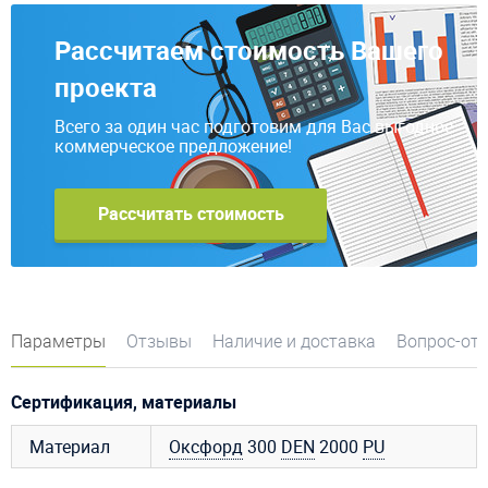
Рассчитаем стоимость Вашего
проекта
Всего за один час подготовим для Вас выгодное
коммерческое предложение!
Рассчитать стоимость
Параметры
Отзывы
Наличие и доставка
Вопрос-от
Сертификация, материалы
Материал
Оксфорд
300
DEN
2000
PU