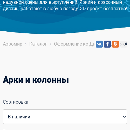
надувной сцены для выступлений. Яркий и красочный
дизайн, работают в любую погоду. 3D проект бесплатно!
Аэромир
Каталог
Оформление ко Дню Победы
Ар
Арки и колонны
Сортировка