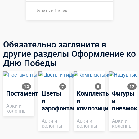
Купить в 1 клик
Купить в 1 клик
Обязательно загляните в
другие разделы Оформление ко
Дню Победы
12
7
5
17
Постаменты
Цветы
Комплекты
Фигуры
и
и
и
Арки и
аэрофонтаны
композиции
пневмок
колонны
Арки и
Арки и
Арки и
колонны
колонны
колонны