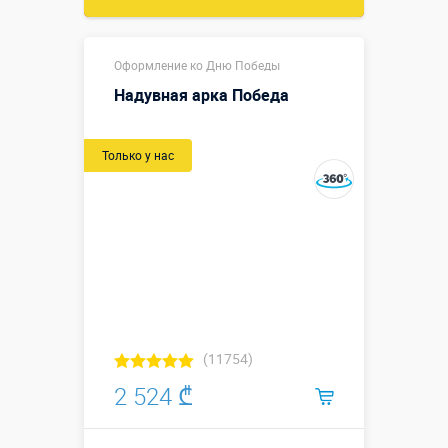
Оформление ко Дню Победы
Надувная арка Победа
Только у нас
(11754)
2 524 ₾