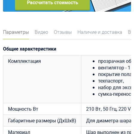
Рассчитать стоимость
Параметры
Видео
Отзывы
Наличие и доставка
Во
Общие характеристики
Комплектация
прозрачная обо
вентилятор - 1 ш
покрытие пола 
техпаспорт,
набор для эксп
сумка-переноск
Мощность Вт
210 Вт, 50 Ггц, 220 V
Габаритные размеры (ДхШхВ)
Для диаметра шара 3
Материал
Шар выполнен из пр