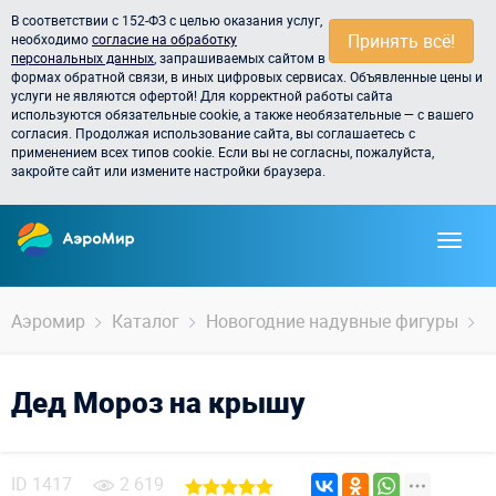
В соответствии с 152-ФЗ с целью оказания услуг,
Принять всё!
необходимо
согласие на обработку
персональных данных
, запрашиваемых сайтом в
формах обратной связи, в иных цифровых сервисах. Объявленные цены и
услуги не являются офертой! Для корректной работы сайта
используются обязательные cookie, а также необязательные — с вашего
согласия. Продолжая использование сайта, вы соглашаетесь с
применением всех типов cookie. Если вы не согласны, пожалуйста,
закройте сайт или измените настройки браузера.
Аэромир
Каталог
Новогодние надувные фигуры
Д
Дед Мороз на крышу
ID
1417
2 619