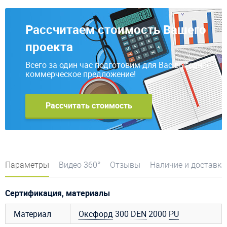
Рассчитаем стоимость Вашего
проекта
Всего за один час подготовим для Вас выгодное
коммерческое предложение!
Рассчитать стоимость
Параметры
Видео 360°
Отзывы
Наличие и доставка
Сертификация, материалы
Материал
Оксфорд
300
DEN
2000
PU