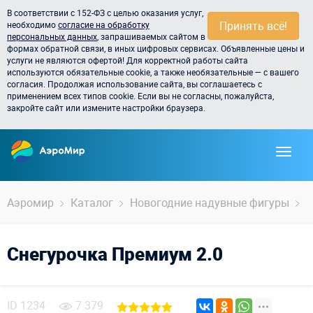
В соответствии с 152-ФЗ с целью оказания услуг,
Принять всё!
необходимо
согласие на обработку
персональных данных
, запрашиваемых сайтом в
формах обратной связи, в иных цифровых сервисах. Объявленные цены и
услуги не являются офертой! Для корректной работы сайта
используются обязательные cookie, а также необязательные — с вашего
согласия. Продолжая использование сайта, вы соглашаетесь с
применением всех типов cookie. Если вы не согласны, пожалуйста,
закройте сайт или измените настройки браузера.
Аэромир
Каталог
Новогодние надувные фигуры
С
Снегурочка Премиум 2.0
ID
1234
7 379