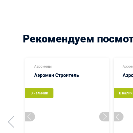
Рекомендуем посмо
Аэромены
Аэро
Аэромен Строитель
Аэр
В наличии
В налич