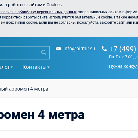
ла работы с сайтом и Cookies
гласие на обработку персональных данных
, запрашиваемых сайтом в формах
я корректной работы сайта используются обязательные cookie, а также необя
 всех типов cookie. Если вы не согласны, пожалуйста, закройте сайт или из
+7 (499)
info@airmir.su
Пн.-Пт. с 7:00 д
алог
Контакты
Нужна консул
ный аэромен 4 метра
ромен 4 метра