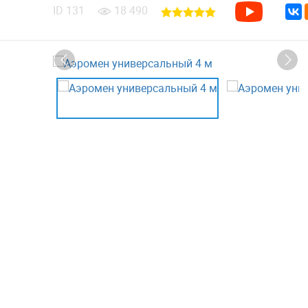
ID
131
18 490