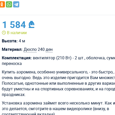
1 584 ₾
В наличии
Высота:
4 м
Материал:
Дюспо
240
ден
Комплектация:
вентилятор (210 Вт) - 2 шт., оболочка, сум
переноска
Купить аэромена, особенно универсального, - это быстро, 
очень выгодно. Ведь это изделие пригодится Вам множест
Полосатые, однотонные или выполненные в других вариан
будут уместны и на спортивных соревнованиях, и на горо
праздниках.
Установка аэромена займет всего несколько минут. Как 
это делается, смготрите в нашем видеоролике (внизу, в
соответствующей вкладке).