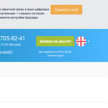
Принять всё!
 обратной связи, в иных цифровых
зательные — с вашего согласия.
мените настройки браузера.
 705-82-41
Заявка на расчёт
о 16:00 (Москва)
ьтация?
Доставляем по РФ и ЕАЭС,
точно в срок!