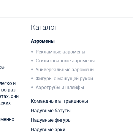
Каталог
Аэромены
Рекламные аэромены
Стилизованные аэромены
ка-
Универсальные аэромены
Фигуры с машущей рукой
легко и
Аэротрубы и шлейфы
во раз.
тах, они
Командные аттракционы
дских
Надувные батуты
именно
Надувные фигуры
Надувные арки