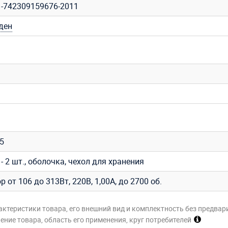
1-742309159676-2011
ден
35
- 2 шт., оболочка, чехол для хранения
р от 106 до 313Вт, 220В, 1,00A, до 2700 об.
актеристики товара, его внешний вид и комплектность без предвар
ние товара, область его применения, круг потребителей