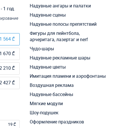
Надувные ангары и палатки
 1 год.
Надувные сцены
ндирование
Надувные полосы препятствий
Фигуры для пейнтбола,
1 564 ₾
арчеритага, лазертаг и nerf
Чудо-шары
1 670 ₾
Надувные рекламные шары
Надувные цветы
2 210 ₾
Имитация пламени и аэрофонтаны
2 427 ₾
Воздушная реклама
Надувные бассейны
Мягкие модули
Шоу-подушек
Оформление праздников
19 ₾