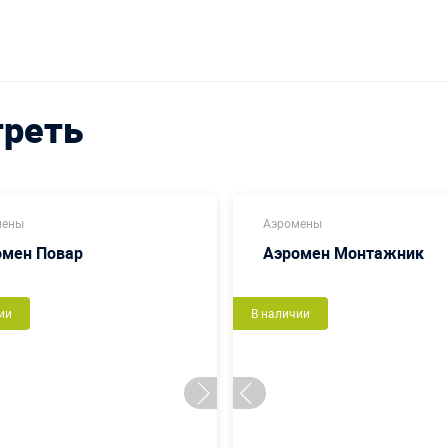
треть
мены
Аэромены
омен Повар
Аэромен Монтажник
ии
В наличии